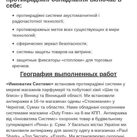
себе:
протикрадіжні системи акустомагнитной і
радіочастотної технології;
противокражных меток всех существующих в мире
технологий;
сферических зеркал безопасности;
системы защиты товаров на витрине;
защитные фиксаторы «стоплоки» для торговых
крючков.
География выполненных работ
«Инноватик Системс»
встановив протикрадіжні системи у
мережі магазинів парфумерії та побутової хімії «Шик та
блиск» у Вінниці та Вінницькій області. Ми встановили
антикражки в 16-ти магазинах одежы «Стокомания» у
Чернігові, Сумах та областях. Нами обладнані охоронними
системами магазини «Duty Free» на 8-ми КПП . Антикражка
від «Інноватика Системс» охороняє товар в будівельному
супермаркеті «Рона» р. Суми. У багатьох містах України ми
встановили антикражку для захисту одягу в магазинах «Paul
Shark», «Top Secret», «Esprit». Ми встановлюємо охоронні