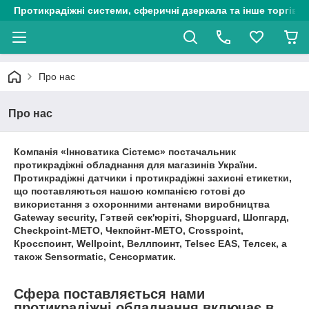
Протикрадіжні системи, сферичні дзеркала та інше торгіве
Про нас
Про нас
Компанія «Інноватика Сістемс» постачальник
протикрадіжні обладнання для магазинів України.
Протикрадіжні датчики і протикрадіжні захисні етикетки,
що поставляються нашою компанією готові до
використання з охоронними антенами виробництва
Gateway security, Гэтвей сек'юріті, Shopguard, Шопгард,
Checkpoint-METO, Чекпойнт-МЕТО, Crosspoint,
Кросспоинт, Wellpoint, Веллпоинт, Telsec EAS, Телсек, а
також Sensormatic, Сенсорматик.
Сфера поставляється нами
протикрадіжні обладнання включає в