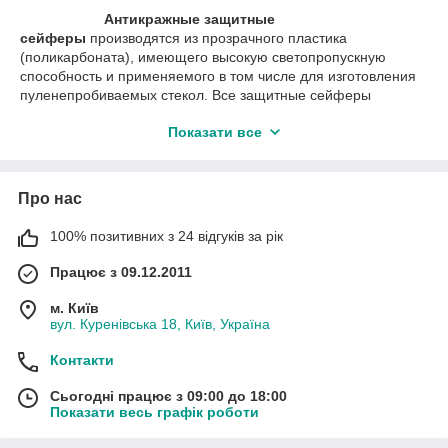
Антикражные защитные
сейферы
производятся из прозрачного пластика
(поликарбоната), имеющего высокую светопропускную
способность и применяемого в том числе для изготовления
пуленепробиваемых стекол. Все защитные сейферы
среднего и большого размера имеют ребра жесткости для
Показати все
увеличения прочности и защиты от ударов.
Завдяки великій різноманітності
випускаються а
нтикражных захисних сейферов
покупець
Про нас
може оптимально підібрати противокражный бокс для
захисту великого асортименту товарів. Захисні сейферы
можна розташовувати на стелажах магазинів, так і на гачках з
100% позитивних з 24 відгуків за рік
допомогою інтегрованих або приєднуються блістерів.
Працює з 09.12.2011
м. Київ
вул. Куренівська 18, Київ, Україна
Контакти
Сьогодні працює з 09:00 до 18:00
Показати весь графік роботи