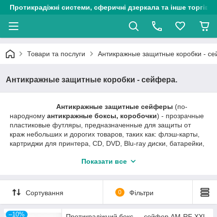
Протикрадіжні системи, сферичні дзеркала та інше торгіве
Товари та послуги
Антикражные защитные коробки - се
Антикражные защитные коробки - сейфера.
Антикражные защитные сейферы
(по-
народному
антикражные боксы, коробочки
) - прозрачные
пластиковые футляры, предназначенные для защиты от
краж небольших и дорогих товаров, таких как: флэш-карты,
картриджи для принтера, CD, DVD, Blu-ray диски, батарейки,
фотопленка, кассеты для бритвенных станков, деликатесы,
Показати все
парфюмерия и косметика, строительные инструменты и
аксессуары.
Антикражные защитные сейферы
являются
Сортування
0
Фільтри
многоразовым оборудованием. Их конструкция включает в
себя специализированный замок, предотвращающий
несанкционированный доступ к товару. Открыть сейфер
–10%
Протикрадіжний бокс — сейфер AM-RF XXL