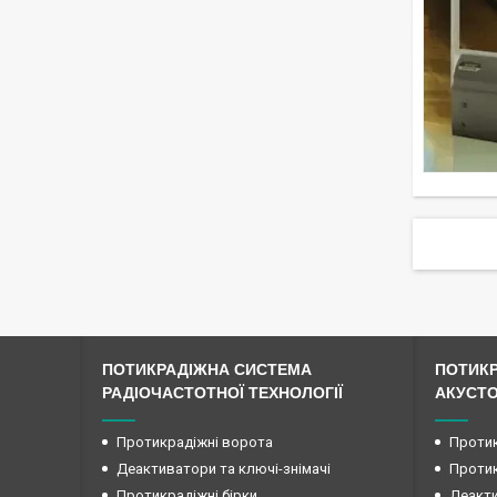
ПОТИКРАДІЖНА СИСТЕМА
ПОТИК
РАДІОЧАСТОТНОЇ ТЕХНОЛОГІЇ
АКУСТО
Протикрадіжні ворота
Протик
Деактиватори та ключі-знімачі
Протик
Протикрадіжні бірки
Деакти