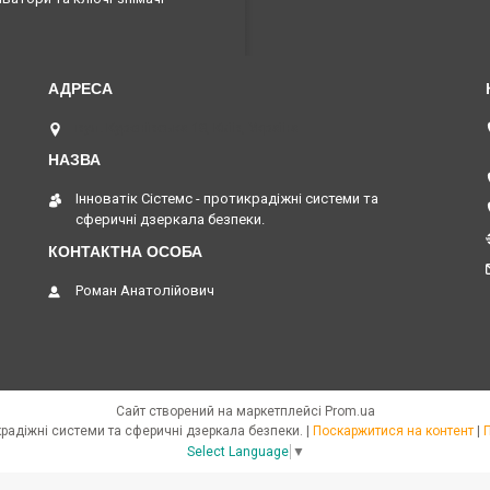
вул. Куренівська 18, Київ, Україна
Інноватік Сістемс - протикрадіжні системи та
сферичні дзеркала безпеки.
Роман Анатолійович
Сайт створений на маркетплейсі
Prom.ua
Інноватік Сістемс - протикрадіжні системи та сферичні дзеркала безпеки. |
Поскаржитися на контент
|
Select Language
▼