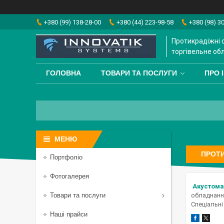
+380 (99) 138-28-00
+380 (44) 223-98-58
+380 (98) 3
Протикрадіжні 
торгівельне об
ГОЛОВНА
ТОВАРИ ТА ПОСЛУГИ
ПРО 
ПРОТИ
Портфоліо
Фотогалерея
Акустома
Товари та послуги
обладнання
Спеціальні
Наші прайси