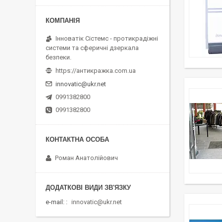
Інноватік Сістемс - протикрадіжні
системи та сферичні дзеркала
безпеки.
https://антикражка.com.ua
innovatic@ukr.net
0991382800
0991382800
Роман Анатолійович
e-mail:
innovatic@ukr.net