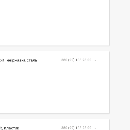
it, неіржавка сталь
+380 (99) 138-28-00
t, пластик
+380 (99) 138-28-00