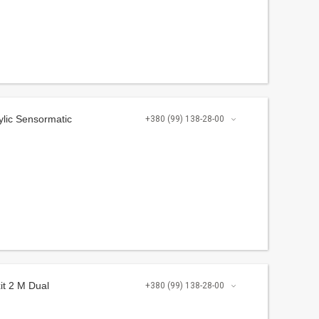
ylic Sensormatic
+380 (99) 138-28-00
it 2 M Dual
+380 (99) 138-28-00