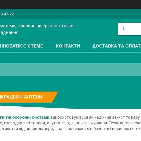
09-47-72
системи, сферичні дзеркала та інше
ладнання.
ІННОВАТІК СІСТЕМС
КОНТАКТИ
ДОСТАВКА ТА ОПЛАТ
КРАДІЖНІ АНТЕНИ
гнітні охоронні системи
використовуються як надійний захист товару с
, господарські товари, взуття та одяг, книги і журнали. Технологія зас
 етикетки під впливом передавача починають вібрувати і посилають вже