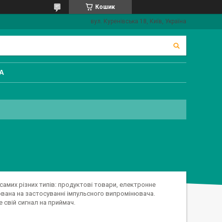
Кошик
вул. Куренівська 18, Київ, Україна
А
амих різних типів: продуктові товари, електронне
нована на застосуванні імпульсного випромінювача.
 свій сигнал на приймач.