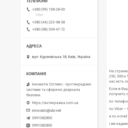
+380 (99) 138-28-00
Viber
+380 (44) 223-98-58
+380 (98) 309-47-72
вул. Куренівська 18, Київ, Україна
На страни
250, 500 
нас есть 
Інноватік Сістемс - протикрадіжні
Если в Ва
системи та сферичні дзеркала
получить 
безпеки.
по телефо
https://антикражка.com.ua
по Viber –
innovatic@ukr.net
и по e-mai
0991382800
і ми надам
0991382800