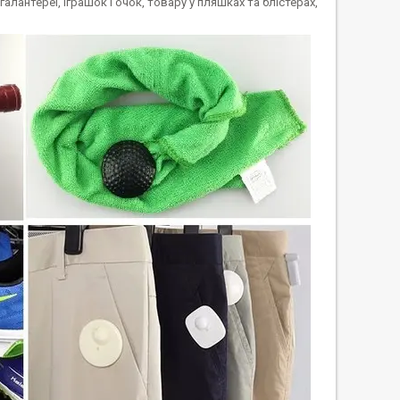
галантереї, іграшок і очок, товару у пляшках та блістерах,