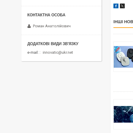
ІНШІ НО
Роман Анатолійович
e-mail:
innovatic@ukr.net