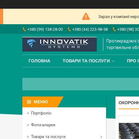
Зараз у компанії нер
+380 (99) 138-28-00
+380 (44) 223-98-58
+380 (98) 3
Протикрадіжні 
торгівельне об
ГОЛОВНА
ТОВАРИ ТА ПОСЛУГИ
ПРО 
ОХОРОНН
Портфоліо
Фотогалерея
Товари та послуги