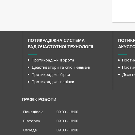
ПОТИКРАДІЖНА СИСТЕМА
ПОТИК
РАДІОЧАСТОТНОЇ ТЕХНОЛОГІЇ
АКУСТО
Протикрадіжні ворота
Протик
Деактиватори та ключі-знімачі
Протик
Протикрадіжні бірки
Деакти
Протикрадіжні наліпки
ГРАФІК РОБОТИ
Понеділок
09:00
18:00
Вівторок
09:00
18:00
Середа
09:00
18:00