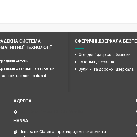
РАДІЖНА СИСТЕМА
СФЕРИЧНІ ДЗЕРКАЛА БЕЗП
МАГНІТНОЇ ТЕХНОЛОГІЇ
Оглядові дзеркала безпеки
радіжні антени
Купольні дзеркала
радіжні датчики та етикетки
Вуличні та дорожні дзеркала
ватори та ключі-знімачі
вул. Куренівська 18, Київ, Україна
Інноватік Сістемс - протикрадіжні системи та