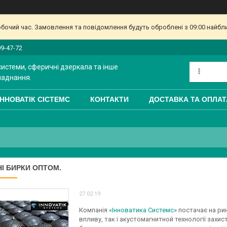
обочий час. Замовлення та повідомлення будуть оброблені з 09:00 найбл
09-47-72
системи, сферичні дзеркала та інше
ладнання.
ІННОВАТІК СІСТЕМС
КОНТАКТИ
ДОСТАВКА ТА ОПЛАТ
І БИРКИ ОПТОМ.
27.02.19
Компанія
«Інноватика Системс»
постачає на ри
впливу, так і акустомагнитной технології захи