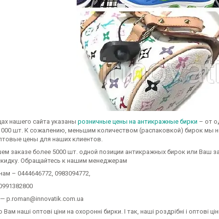
цах нашего сайта указаны
розничные цены на антикражные бирки
– от о
и 1000 шт. К сожалению, меньшим количеством (распаковкой) бирок мы н
оптовые цены для наших клиентов.
шем заказе более 5000 шт. одной позиции антикражных бирок или Ваш за
скидку. Обращайтесь к нашим менеджерам
нам – 0444646772, 0983094772,
 0991382800
l — p.roman@innovatik.com.ua
о Вам наші оптові ціни на охоронні бирки. І так, наші роздрібні і оптові ц