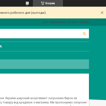
Кошик
ижчого робочого дня (сьогодні).
вул. Куренівська 18, Київ, Україна
А
нок України широкий асортимент охоронних бирок як
сту товару від крадіжок з магазину. Ми пропонуємо охоронні