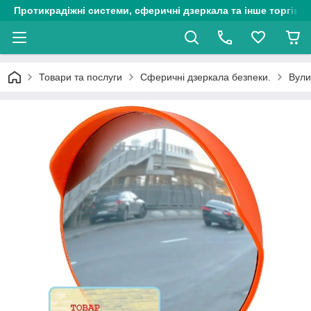
Протикрадіжні системи, сферичні дзеркала та інше торгіве
Товари та послуги
Сферичні дзеркала безпеки.
Вули