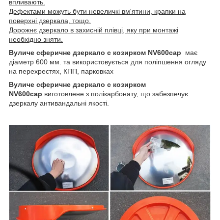
впливають.
Дефектами можуть бути невеличкі вм'ятини, крапки на
поверхні дзеркала, тощо.
Дорожнє дзеркало в захисній плівці, яку при монтажі
необхідно зняти.
Вуличе сферичне дзеркало с козирком NV600cap
має
діаметр 600 мм. та використовується для поліпшення огляду
на перехрестях, КПП, парковках
Вуличе сферичне дзеркало с козирком
NV600cap
виготовлене з полікарбонату, що забезпечує
дзеркалу антивандальні якості.