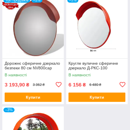
Топ продажів
–5%
–5%
Дорожнє сферичне дзеркало
Кругле вуличне сферичне
безпеки 80 см NV800cap
дзеркало Д-РКС-100
В наявності
В наявності
3 193,90
6 156
₴
₴
3 362 ₴
6 480 ₴
Купити
Купити
–3%