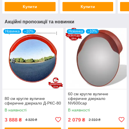
Купити
Купити
Акційні пропозиції та новинки
Новинка
–10%
Новинка
–10%
60 см кругле вуличне
80 см кругле вуличне
сферичне дзеркало
сферичне дзеркало Д-РКС-80
NV600cap
В наявності
В наявності
3 888
2 079
₴
₴
4 320 ₴
2 310 ₴