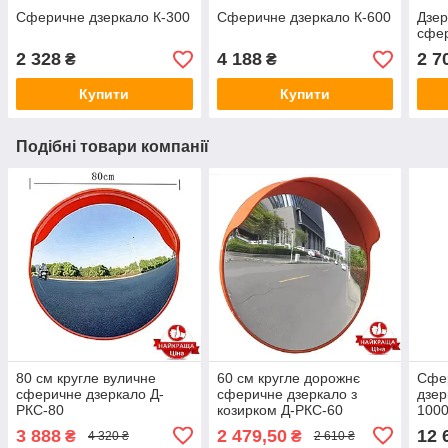
Сферичне дзеркало К-300
Сферичне дзеркало К-600
Дзер
сфер
2 328
4 188
2 7
₴
₴
Купити
Купити
Подібні товари компанії
80 см кругле вуличне
60 см кругле дорожнє
Сфе
сферичне дзеркало Д-
сферичне дзеркало з
дзер
РКС-80
козирком Д-РКС-60
1000
см.)
3 888
2 479,50
12 
₴
₴
4 320 ₴
2 610 ₴