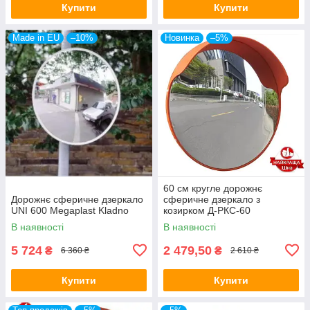
Купити
Купити
Made in EU
–10%
Новинка
–5%
60 см кругле дорожнє
Дорожнє сферичне дзеркало
сферичне дзеркало з
UNI 600 Megaplast Kladno
козирком Д-РКС-60
В наявності
В наявності
5 724
2 479,50
₴
₴
6 360 ₴
2 610 ₴
Купити
Купити