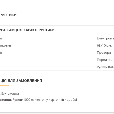
РИСТИКИ
УВАЛЬНИЦЬКІ ХАРАКТЕРИСТИКИ
ія
Електрома
тикетки
63х10 мм.
я
Прозора н
Передньог
Рулон/100
ЦІЯ ДЛЯ ЗАМОВЛЕННЯ
2 ₴/упаковка
аковки:
Рулон/1000 етикеток у картонній коробці