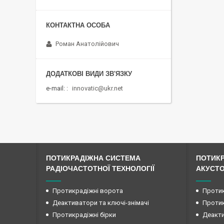
Роман Анатолійович
e-mail:
innovatic@ukr.net
ПОТИКРАДІЖНА СИСТЕМА
ПОТИК
РАДІОЧАСТОТНОЇ ТЕХНОЛОГІЇ
АКУСТО
Протикрадіжні ворота
Протик
Деактиватори та ключі-знімачі
Протик
Протикрадіжні бірки
Деакти