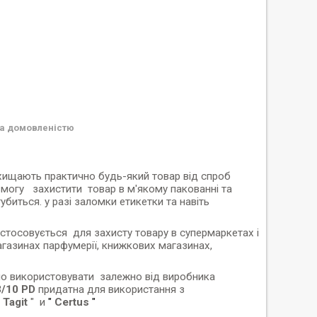
а домовленістю
ищають практично будь-який товар від спроб
 змогу захистити товар в м'якому пакованні та
биться. у разі заломки етикетки та навіть
стосовується для захисту товару в супермаркетах і
 магазинах парфумерії, книжкових магазинах,
о використовувати залежно від виробника
3/10 PD
придатна для використання з
"
Tagit​
" и
"
Certus​
"