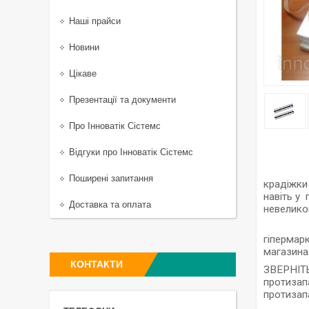
Наші прайси
Новини
Цікаве
Презентації та документи
Про Інноватік Сістемс
Відгуки про Інноватік Сістемс
Електр
Поширені запитання
крадіжки
навіть у 
Доставка та оплата
невелико
Елек
гіпермарк
магазинах
КОНТАКТИ
ЗВЕРНІТ
протизап
протизап