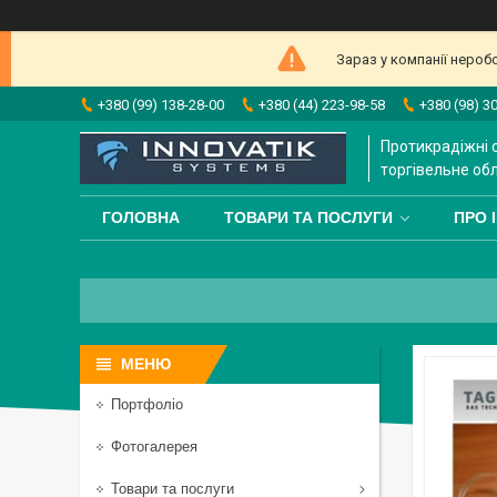
Зараз у компанії нероб
+380 (99) 138-28-00
+380 (44) 223-98-58
+380 (98) 3
Протикрадіжні 
торгівельне об
ГОЛОВНА
ТОВАРИ ТА ПОСЛУГИ
ПРО 
Портфоліо
Фотогалерея
Товари та послуги