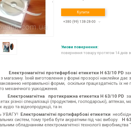
Купити
+380 (99) 138-28-00
повернення товару протягом 14 днів
з
омагнітні протифарбові етикетки H 63/10 PD
зах
 з магазину. Їхній виготовлення у формі прозорої наклейки дає
пакованню неправильної форми, оскільки працездатність їх не гу
го механічного ушкодження.
тромагнітна
протикражна
етикетка H 63/10 PD
за
етах різної спеціалізації (продуктивні, господарські), аптеках,
 аудіо та відеопродукції, та ін.
Ь УВАГУ!
Електромагнітні протифарбові етикетки
необхідн
альних систем, тому треба бути акуратним під час вибору.
H 6
альним обладнанням електромагнітної технології виробництва 