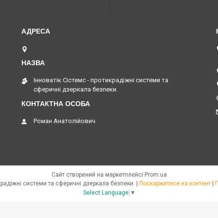
вул. Куренівська 18, Київ, Україна
Інноватік Сістемс - протикрадіжні системи та
сферичні дзеркала безпеки.
Роман Анатолійович
Сайт створений на маркетплейсі
Prom.ua
Інноватік Сістемс - протикрадіжні системи та сферичні дзеркала безпеки. |
Поскаржитися на контент
|
Select Language
▼