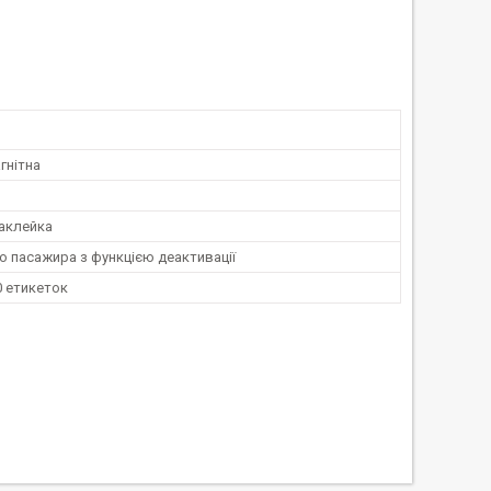
гнітна
аклейка
о пасажира з функцією деактивації
0 етикеток