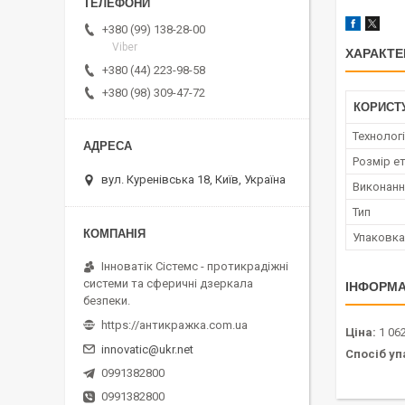
+380 (99) 138-28-00
Viber
ХАРАКТЕ
+380 (44) 223-98-58
+380 (98) 309-47-72
КОРИСТ
Технолог
Розмір е
вул. Куренівська 18, Київ, Україна
Виконанн
Тип
Упаковка
Інноватік Сістемс - протикрадіжні
системи та сферичні дзеркала
ІНФОРМА
безпеки.
https://антикражка.com.ua
Ціна:
1 06
innovatic@ukr.net
Спосіб уп
0991382800
0991382800