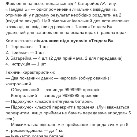
Живлення на нього подається від 4 батарейок АА-типу.
«Тандем Б» — однопроменевий лічильник відвідувачів,
отриманий у підсумку результат необхідно розділити на 2
(вхідні та вихідні). Цей лічильник ідеальний для встановлення
в закладі, де вхід і вихід розділені. Також «Тендем Б»
ідеальний для встановлення на ескалаторах і траволаторах.
Комплектація
лічильники відвідувачів «Тендем Б»
:
1. Передавач — 1 шт.
2. Приймач — 1 шт.
3. Батарейка — 4 шт. (2 для приймача, 2 для передавача)
4. Інструкція — 1 шт.
Технічні характеристики:
— Два показники даних — черговий (обнурюваний) і
контрольний
— Обнурюваний — запис до 9999999 проходів
— Контрольний — запис до 9999999 проходів.
— Підрахунок кількості витягувань батарей.
— Підрахунок кількості перекриттів променя. (Луч вважається
перекритим, якщо приймач не бачить передавача упродовж 5
сек.)
— Максимальна відстань між приймачем і передавачем до 8
м, рекомендована — до 4 м.
— Індикатор розряду батареї.