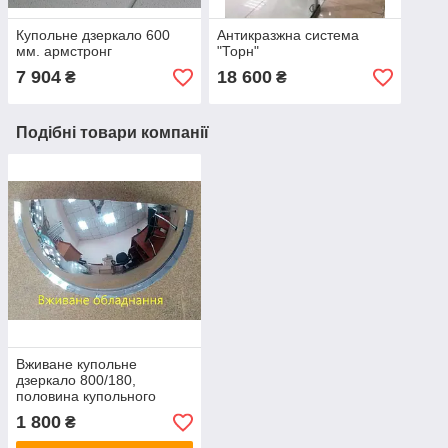
Купольне дзеркало 600
Антикразжна система
мм. армстронг
"Торн"
7 904
18 600
₴
₴
Подібні товари компанії
Вживане купольне
дзеркало 800/180,
половина купольного
дзеркала д 800 мм.
1 800
₴