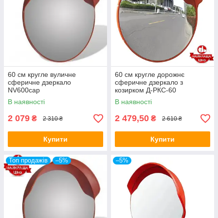
60 см кругле вуличне
60 см кругле дорожнє
сферичне дзеркало
сферичне дзеркало з
NV600cap
козирком Д-РКС-60
В наявності
В наявності
2 079
2 479,50
₴
₴
2 310 ₴
2 610 ₴
Купити
Купити
Топ продажів
–5%
–5%