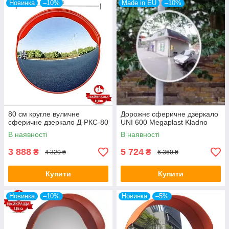
Новинка
–10%
Made in EU
–10%
80 см кругле вуличне
Дорожнє сферичне дзеркало
сферичне дзеркало Д-РКС-80
UNI 600 Megaplast Kladno
В наявності
В наявності
3 888
5 724
₴
₴
4 320 ₴
6 360 ₴
Купити
Купити
Новинка
–10%
Новинка
–5%