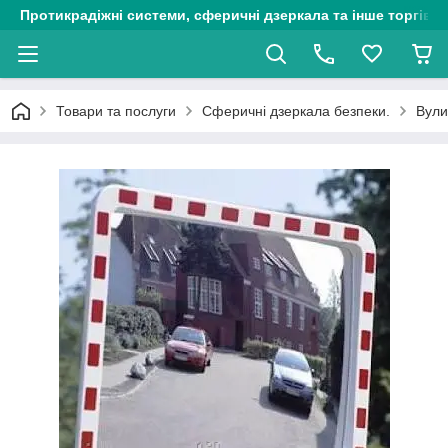
Протикрадіжні системи, сферичні дзеркала та інше торгіве
Товари та послуги
Сферичні дзеркала безпеки.
Вули