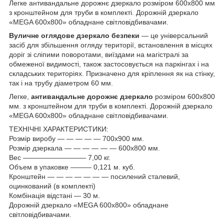
Легке антивандальне дорожнє дзеркало розміром 600х800 мм
з кронштейном для труби в комплекті. Дорожній дзеркало
«MEGA 600х800» обладнане світловідбивачами.
Вуличне оглядове дзеркало безпеки
— це універсальний
засіб для збільшення огляду території, встановлення в місцях
доріг зі сліпими поворотами, виїздами на магістралі за
обмеженої видимості, також застосовується на паркінгах і на
складських територіях. Призначено для кріплення як на стінку,
так і на трубу діаметром 60 мм.
Легке,
антивандальне дорожнє дзеркало
розміром 600х800
мм. з кронштейном для труби в комплекті. Дорожній дзеркало
«MEGA 600х800» обладнане світловідбивачами.
ТЕХНІЧНІ ХАРАКТЕРИСТИКИ:
Розмір виробу — — — — — 700х900 мм.
Розмір дзеркала — — — — — — 600х800 мм.
Вес ————————— 7,00 кг.
Объем в упаковке ——— 0,121 м. куб.
Кронштейн — — — — — — — посилений сталевий,
оцинкований (в комплекті)
Комбінація відстані — 30 м.
Дорожній дзеркало «MEGA 600х800» обладнане
світловідбивачами.