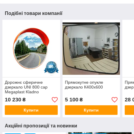
Подібні товари компанії
Дорожнє сферичне
Прямокутне опукле
Пря
дзеркало UNI 800 cap
дзеркало К400х600
дзе
Megaplast Kladno
10 230
5 100
28 
₴
₴
Купити
Купити
Акційні пропозиції та новинки