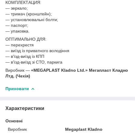
КОМПЛЕКТАЦИЯ:
— зеркало;
— тримач (кронштейн);
— установлювальні болти;
— паспорт;
— упаковка.
ОПТИМАЛЬНО ДЛЯ:
— перехрестя
— виїзд із приватного володіння
— в'їзд-виїзд із КПП
— в'їзд-виїзд зі СТО, паркига
Виробник —
«MEGAPLAST Kladno Ltd.» Мегапласт Кладно
Лтд. (Чехія)
Приховати
Характеристики
Основні
Виробник
Megaplast Kladno