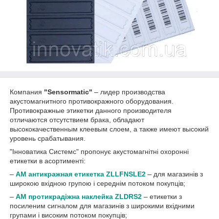
Компания
"Sensormatic"
– лидер производства
акустомагнитного противокражного оборудования.
Противокражные этикетки данного производителя
отличаются отсутствием брака, обладают
высококачественным клеевым слоем, а также имеют высокий
уровень срабатывания.
"Інноватика Системс" пропонує акустомагнітні охоронні
етикетки в асортименті:
–
АМ антикражная етикетка ZLLFNSLE2
– для магазинів з
широкою вхідною групою і середнім потоком покупців;
–
АМ протикрадіжна наклейка ZLDRS2
– етикетки з
посиленим сигналом для магазинів з широкими вхідними
групами і високим потоком покупців;